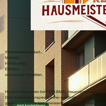
Vertrauenswürdigkeit...
Mobilität...
Individualität...
Effizienz...
sind unsere Prioritäten.
Herzlich willkommen bei REIN@MAL Hausmeisterservice.
Dein motivierter Ansprechpartner aus Grafenau - Lichteneck
gewerbliche Kunde bist, gewissenhaft ist Deine Zufriedenheit a
Jetzt kontaktieren